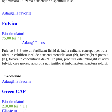
optimizeaza utilizarea nutrientilor disponibili in sol.
Adaugă la favorite
Fulvico
Biostimulatori
75,00
lei
l
Adaugă în coș
Fulvico 8-8-8 este un fertilizant lichid de inalta calitate, conceput pentru a
oferi un echilibru ideal de nutrienti esentiali: azot (N), fosfor (P) si potasiu
(K), fiecare in concentratie de 8%. In plus, produsul este imbogatit cu acizi
fulvici, care sporesc absorbtia nutrientilor si imbunatatesc structura solului.
LA COMANDĂ
Adaugă la favorite
Green CAP
Biostimulatori
210,00
lei
1 l
Citește mai mult