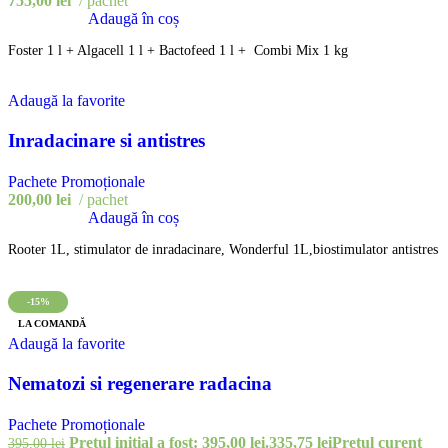
755,00
lei
pachet
Adaugă în coș
Foster 1 l + Algacell 1 l + Bactofeed 1 l + Combi Mix 1 kg
Adaugă la favorite
Inradacinare si antistres
Pachete Promoționale
200,00
lei
pachet
Adaugă în coș
Rooter 1L, stimulator de inradacinare, Wonderful 1L,biostimulator antistres
-15%
LA COMANDĂ
Adaugă la favorite
Nematozi si regenerare radacina
Pachete Promoționale
Prețul inițial a fost: 395,00 lei.
335,75
lei
Prețul curent
395,00
lei