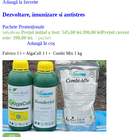
Adaugă la favorite
Dezvoltare, imunizare si antistres
Pachete Promoționale
Prețul inițial a fost: 545,00 lei.
390,00
lei
Prețul curent
545,00
lei
este: 390,00 lei.
pachet
Adaugă în coș
Fulvico 1 l + AlgaCell 1 l + Combi Mix 1 kg
-32%