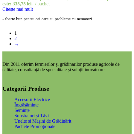
este: 335,75 lei.
pachet
Citește mai mult
- foarte bun pentru cei care au probleme cu nematozi
1
2
→
Din 2011 oferim fermierilor și grădinarilor produse agricole de
calitate, consultanță de specialitate și soluții inovatoare.
Categorii Produse
Accesorii Electrice
Îngrășăminte
Semințe
Substraturi și Tăvi
Unelte și Mașini de Grădinărit
Pachete Promoționale