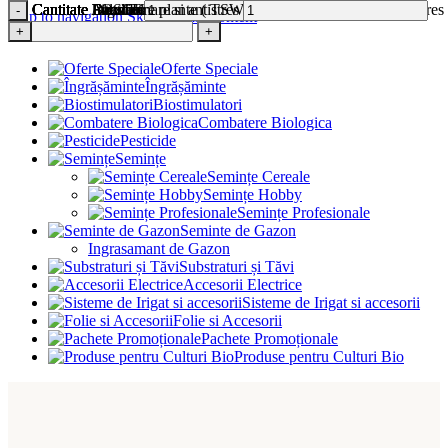
Cantitate AlgaCell
Cantitate BactoFeed
Cantitate Dezvoltare, imunizare si antistres
Cantitate Fitostimulant, antistres si nutritiv
Cantitate FOSTER
Cantitate Fulvico
Cantitate Imunizare plante ( TSWVSI CMV) dezvoltare, antistres
Cantitate Inradacinare si antistres
-
-
-
-
-
-
-
-
+
+
+
+
Skip to navigation
Skip to main content
+
+
+
+
Meniu
Oferte Speciale
Îngrășăminte
Biostimulatori
Combatere Biologica
Pesticide
Semințe
Semințe Cereale
Semințe Hobby
Semințe Profesionale
Seminte de Gazon
Ingrasamant de Gazon
Substraturi și Tăvi
Accesorii Electrice
Sisteme de Irigat si accesorii
Folie si Accesorii
Pachete Promoționale
Produse pentru Culturi Bio