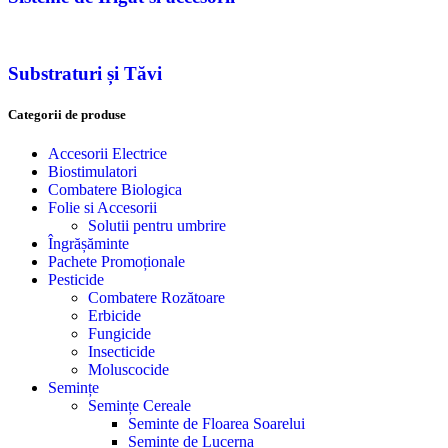
Substraturi și Tăvi
Categorii de produse
Accesorii Electrice
Biostimulatori
Combatere Biologica
Folie si Accesorii
Solutii pentru umbrire
Îngrășăminte
Pachete Promoționale
Pesticide
Combatere Rozătoare
Erbicide
Fungicide
Insecticide
Moluscocide
Semințe
Semințe Cereale
Seminte de Floarea Soarelui
Seminte de Lucerna