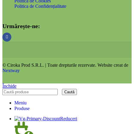
Politica de Cookies
Politica de Confidențialitate
Urmărește-ne:
© Ciroka Prod S.R.L. | Toate drepturile rezervate. Website creat de
Nextway
Închide
Caută
Meniu
Produse
Reduceri