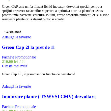
Green CAP este un fertilizant lichid inovator, dezvoltat special pentru a
sprijini cresterea radacinilor si pentru a optimiza nutritia plantelor. Acest
produs imbunatateste structura solului, creste absorbtia nutrientilor si sustine
rezistenta plantelor la stresul biotic si abiotic.
LA COMANDĂ
Adaugă la favorite
Green Cap 2l la pret de 1l
Pachete Promoționale
210,00
lei
2l
Citește mai mult
Green Cap 1L, ingrasamant cu functie de nematocid
Adaugă la favorite
Imunizare plante ( TSWVSI CMV) dezvoltare,
antistres
Pachete Promoționale