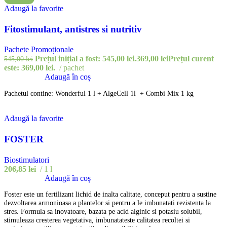
Adaugă la favorite
Fitostimulant, antistres si nutritiv
Pachete Promoționale
Prețul inițial a fost: 545,00 lei.
369,00
lei
Prețul curent
545,00
lei
este: 369,00 lei.
pachet
Adaugă în coș
Pachetul contine: Wonderful 1 l + AlgeCell 1l + Combi Mix 1 kg
Adaugă la favorite
FOSTER
Biostimulatori
206,85
lei
1 l
Adaugă în coș
Foster este un fertilizant lichid de inalta calitate, conceput pentru a sustine
dezvoltarea armonioasa a plantelor si pentru a le imbunatati rezistenta la
stres. Formula sa inovatoare, bazata pe acid alginic si potasiu solubil,
stimuleaza cresterea vegetativa, imbunatateste calitatea recoltei si