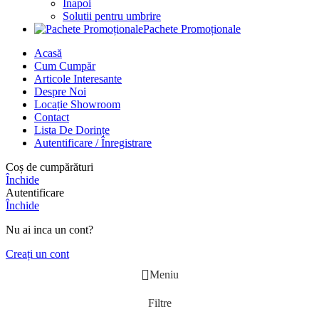
Înapoi
Solutii pentru umbrire
Pachete Promoționale
Acasă
Cum Cumpăr
Articole Interesante
Despre Noi
Locație Showroom
Contact
Lista De Dorințe
Autentificare / Înregistrare
Coș de cumpărături
Închide
Autentificare
Închide
Nu ai inca un cont?
Creați un cont
Meniu
Filtre