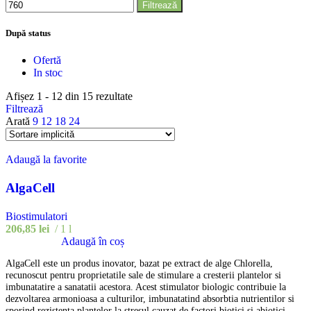
Filtrează
După status
Ofertă
In stoc
Afișez 1 - 12 din 15 rezultate
Filtrează
Arată
9
12
18
24
Adaugă la favorite
AlgaCell
Biostimulatori
206,85
lei
1 l
Adaugă în coș
AlgaCell este un produs inovator, bazat pe extract de alge Chlorella,
recunoscut pentru proprietatile sale de stimulare a cresterii plantelor si
imbunatatire a sanatatii acestora. Acest stimulator biologic contribuie la
dezvoltarea armonioasa a culturilor, imbunatatind absorbtia nutrientilor si
sporind rezistenta plantelor la stresul cauzat de factori biotici si abiotici.