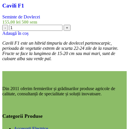
Cavili F1
Seminte de Dovlecei
155,00
lei
500 sem
-
+
Adaugă în coș
Cavili F1 este un hibrid timpuriu de dovlecel partenocarpic,
perioada de vegetatie extrem de scurta 22-24 zile de la rasarire.
Fructe se face la lungimea de 15-20 cm sau mai mari, sunt de
culoare alba sau verde pal.
Din 2011 oferim fermierilor și grădinarilor produse agricole de
calitate, consultanță de specialitate și soluții inovatoare.
Categorii Produse
Accesorii Electrice