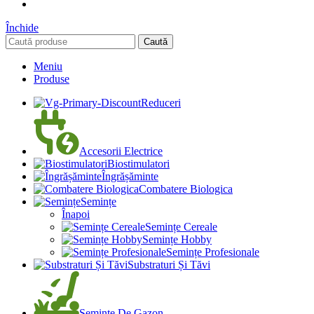
Închide
Caută
Meniu
Produse
Reduceri
Accesorii Electrice
Biostimulatori
Îngrășăminte
Combatere Biologica
Semințe
Înapoi
Semințe Cereale
Semințe Hobby
Semințe Profesionale
Substraturi Și Tăvi
Seminte De Gazon