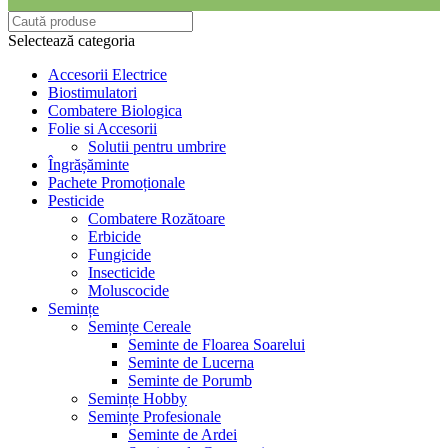
Selectează categoria
Accesorii Electrice
Biostimulatori
Combatere Biologica
Folie si Accesorii
Solutii pentru umbrire
Îngrășăminte
Pachete Promoționale
Pesticide
Combatere Rozătoare
Erbicide
Fungicide
Insecticide
Moluscocide
Semințe
Semințe Cereale
Seminte de Floarea Soarelui
Seminte de Lucerna
Seminte de Porumb
Semințe Hobby
Semințe Profesionale
Seminte de Ardei