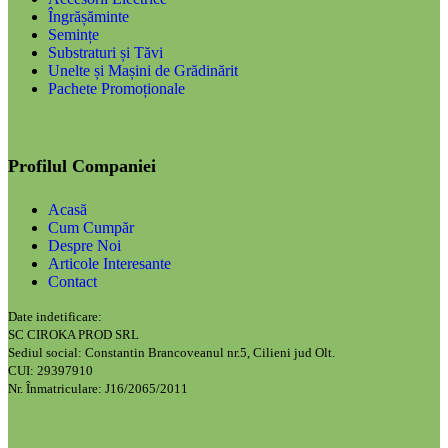
Îngrășăminte
Semințe
Substraturi și Tăvi
Unelte și Mașini de Grădinărit
Pachete Promoționale
Profilul Companiei
Acasă
Cum Cumpăr
Despre Noi
Articole Interesante
Contact
Date indetificare:
SC CIROKA PROD SRL
Sediul social: Constantin Brancoveanul nr.5, Cilieni jud Olt.
CUI: 29397910
Nr. Înmatriculare: J16/2065/2011