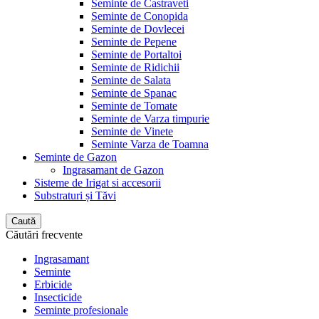
Seminte de Castraveti
Seminte de Conopida
Seminte de Dovlecei
Seminte de Pepene
Seminte de Portaltoi
Seminte de Ridichii
Seminte de Salata
Seminte de Spanac
Seminte de Tomate
Seminte de Varza timpurie
Seminte de Vinete
Seminte Varza de Toamna
Seminte de Gazon
Ingrasamant de Gazon
Sisteme de Irigat si accesorii
Substraturi și Tăvi
Caută
Căutări frecvente
Ingrasamant
Seminte
Erbicide
Insecticide
Seminte profesionale