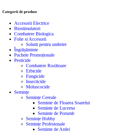
Categorii de produse
Accesorii Electrice
Biostimulatori
Combatere Biologica
Folie si Accesorii
Solutii pentru umbrire
Îngrășăminte
Pachete Promoționale
Pesticide
Combatere Rozătoare
Erbicide
Fungicide
Insecticide
Moluscocide
Semințe
Semințe Cereale
Seminte de Floarea Soarelui
Seminte de Lucerna
Seminte de Porumb
Semințe Hobby
Semințe Profesionale
Seminte de Ardei