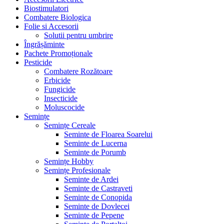
Biostimulatori
Combatere Biologica
Folie si Accesorii
Solutii pentru umbrire
Îngrășăminte
Pachete Promoționale
Pesticide
Combatere Rozătoare
Erbicide
Fungicide
Insecticide
Moluscocide
Semințe
Semințe Cereale
Seminte de Floarea Soarelui
Seminte de Lucerna
Seminte de Porumb
Semințe Hobby
Semințe Profesionale
Seminte de Ardei
Seminte de Castraveti
Seminte de Conopida
Seminte de Dovlecei
Seminte de Pepene