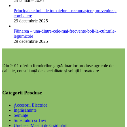
23 ianuarie 2026
Principalele boli ale tomatelor – recunoaștere, prevenire și
combatere
29 decembrie 2025
Făinarea – una-dintre-cele-mai-frecvente-boli-la-culturile-
legumicole
29 decembrie 2025
Din 2011 oferim fermierilor și grădinarilor produse agricole de
calitate, consultanță de specialitate și soluții inovatoare.
Categorii Produse
Accesorii Electrice
Îngrășăminte
Semințe
Substraturi și Tăvi
Unelte și Mașini de Grădinărit