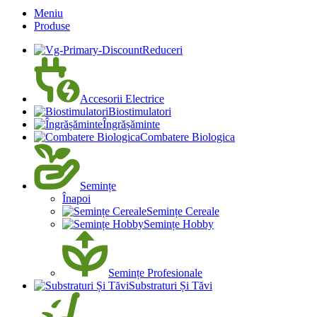
Meniu
Produse
Reduceri
Accesorii Electrice
Biostimulatori
Îngrășăminte
Combatere Biologica
Semințe
Înapoi
Semințe Cereale
Semințe Hobby
Semințe Profesionale
Substraturi Și Tăvi