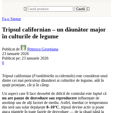
Caută
Fa-o Singur
Tripsul californian – un dăunător major
în culturile de legume
Publicat de
Petrescu Georgiana
23 ianuarie 2026
Publicat pe: 23 ianuarie 2026
0
Tripsul californian (
Frankliniella occidentalis
) este considerat unul
dintre cei mai periculoși dăunători ai culturilor de legume, atât în
spații protejate, cât și în câmp.
Un aspect care îl face deosebit de dificil de controlat este faptul că
nu are pauze de dezvoltare sau reproducere
influențate de
anotimp sau de alți factori de mediu. Astfel, imediat ce temperatura
din seră sau solar depășește
8–10°C
, tripsul devine activ și poate
ataca plantele în toate fazele de dezvoltare — de la răsad până la