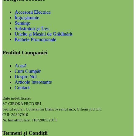
Accesorii Electrice
Îngrășăminte
Semințe
Substraturi și Tăvi
Unelte și Mașini de Grădinărit
Pachete Promoționale
Profilul Companiei
Acasă
Cum Cumpăr
Despre Noi
Articole Interesante
Contact
Date indetificare:
SC CIROKA PROD SRL
Sediul social: Constantin Brancoveanul nr.5, Cilieni jud Olt.
CUI: 29397910
Nr. Înmatriculare: J16/2065/2011
Termeni și Condiții