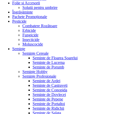
Folie si Accesorii
Solutii pentru umbrire
Îngrășăminte
Pachete Promoționale
Pesticide
Combatere Rozătoare
Erbicide
Fungicide
Insecticide
Moluscocide
Semințe
Semințe Cereale
Seminte de Floarea Soarelui
Seminte de Lucerna
Seminte de Porumb
Semințe Hobby
Semințe Profesionale
Seminte de Ardei
Seminte de Castraveti
Seminte de Conopida
Seminte de Dovlecei
Seminte de Pepene
Seminte de Portaltoi
Seminte de Ridichii
Seminte de Salata