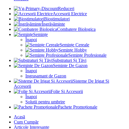
Reduceri
Accesorii Electrice
Biostimulatori
Îngrășăminte
Combatere Biologica
Semințe
Înapoi
Semințe Cereale
Semințe Hobby
Semințe Profesionale
Substraturi Și Tăvi
Seminte De Gazon
Înapoi
Ingrasamant de Gazon
Sisteme De Irigat Si
Accesorii
Folie Si Accesorii
Înapoi
Solutii pentru umbrire
Pachete Promoționale
Acasă
Cum Cumpăr
Articole Interesante