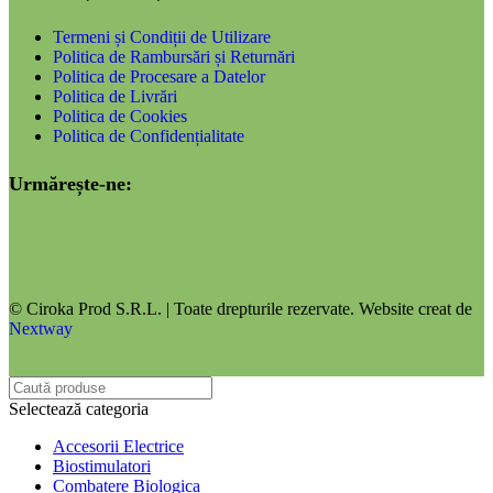
Termeni și Condiții de Utilizare
Politica de Rambursări și Returnări
Politica de Procesare a Datelor
Politica de Livrări
Politica de Cookies
Politica de Confidențialitate
Urmărește-ne:
© Ciroka Prod S.R.L. | Toate drepturile rezervate. Website creat de
Nextway
Selectează categoria
Accesorii Electrice
Biostimulatori
Combatere Biologica