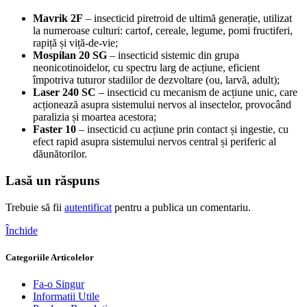
Mavrik 2F
– insecticid piretroid de ultimă generație, utilizat
la numeroase culturi: cartof, cereale, legume, pomi fructiferi,
rapiță și viță-de-vie;
Mospilan 20 SG
– insecticid sistemic din grupa
neonicotinoidelor, cu spectru larg de acțiune, eficient
împotriva tuturor stadiilor de dezvoltare (ou, larvă, adult);
Laser 240 SC
– insecticid cu mecanism de acțiune unic, care
acționează asupra sistemului nervos al insectelor, provocând
paralizia și moartea acestora;
Faster 10
– insecticid cu acțiune prin contact și ingestie, cu
efect rapid asupra sistemului nervos central și periferic al
dăunătorilor.
Lasă un răspuns
Trebuie să fii
autentificat
pentru a publica un comentariu.
Închide
Categoriile Articolelor
Fa-o Singur
Informatii Utile