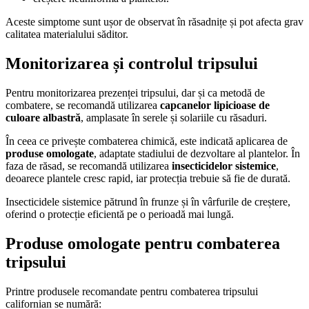
Aceste simptome sunt ușor de observat în răsadnițe și pot afecta grav
calitatea materialului săditor.
Monitorizarea și controlul tripsului
Pentru monitorizarea prezenței tripsului, dar și ca metodă de
combatere, se recomandă utilizarea
capcanelor lipicioase de
culoare albastră
, amplasate în serele și solariile cu răsaduri.
În ceea ce privește combaterea chimică, este indicată aplicarea de
produse omologate
, adaptate stadiului de dezvoltare al plantelor. În
faza de răsad, se recomandă utilizarea
insecticidelor sistemice
,
deoarece plantele cresc rapid, iar protecția trebuie să fie de durată.
Insecticidele sistemice pătrund în frunze și în vârfurile de creștere,
oferind o protecție eficientă pe o perioadă mai lungă.
Produse omologate pentru combaterea
tripsului
Printre produsele recomandate pentru combaterea tripsului
californian se numără: