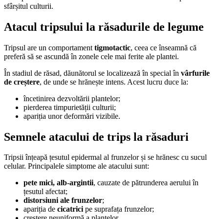
sfârșitul culturii.
Atacul tripsului la răsadurile de legume
Tripsul are un comportament
tigmotactic
, ceea ce înseamnă că
preferă să se ascundă în zonele cele mai ferite ale plantei.
În stadiul de răsad, dăunătorul se localizează în special în
vârfurile
de creștere
, de unde se hrănește intens. Acest lucru duce la:
încetinirea dezvoltării plantelor;
pierderea timpurietății culturii;
apariția unor deformări vizibile.
Semnele atacului de trips la răsaduri
Tripsii înțeapă țesutul epidermal al frunzelor și se hrănesc cu sucul
celular. Principalele simptome ale atacului sunt:
pete mici, alb-argintii
, cauzate de pătrunderea aerului în
țesutul afectat;
distorsiuni ale frunzelor
;
apariția de
cicatrici
pe suprafața frunzelor;
creștere neuniformă a plantelor.