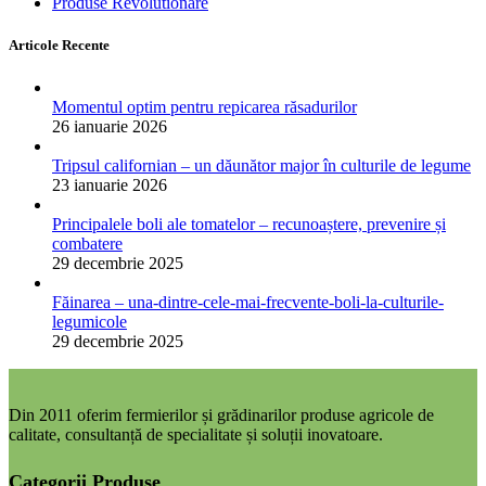
Produse Revolutionare
Articole Recente
Momentul optim pentru repicarea răsadurilor
26 ianuarie 2026
Tripsul californian – un dăunător major în culturile de legume
23 ianuarie 2026
Principalele boli ale tomatelor – recunoaștere, prevenire și
combatere
29 decembrie 2025
Făinarea – una-dintre-cele-mai-frecvente-boli-la-culturile-
legumicole
29 decembrie 2025
Din 2011 oferim fermierilor și grădinarilor produse agricole de
calitate, consultanță de specialitate și soluții inovatoare.
Categorii Produse