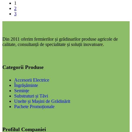
1
2
3
Din 2011 oferim fermierilor și grădinarilor produse agricole de
calitate, consultanță de specialitate și soluții inovatoare.
Categorii Produse
Accesorii Electrice
Îngrășăminte
Semințe
Substraturi și Tăvi
Unelte și Mașini de Grădinărit
Pachete Promoționale
Profilul Companiei