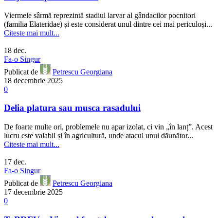
Viermele sârmă reprezintă stadiul larvar al gândacilor pocnitori
(familia Elateridae) și este considerat unul dintre cei mai periculoși...
Citeste mai mult...
18
dec.
Fa-o Singur
Publicat de
Petrescu Georgiana
18 decembrie 2025
0
Delia platura sau musca rasadului
De foarte multe ori, problemele nu apar izolat, ci vin „în lanț”. Acest
lucru este valabil și în agricultură, unde atacul unui dăunător...
Citeste mai mult...
17
dec.
Fa-o Singur
Publicat de
Petrescu Georgiana
17 decembrie 2025
0