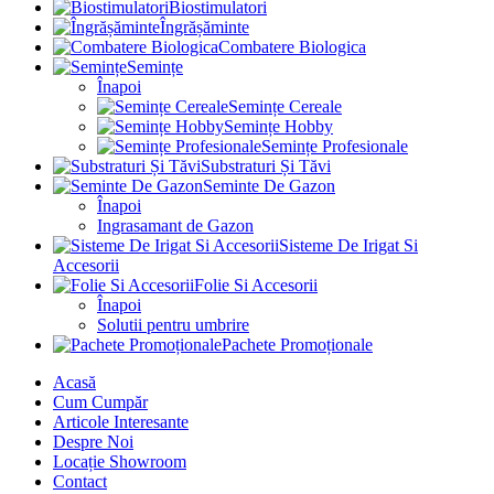
Biostimulatori
Îngrășăminte
Combatere Biologica
Semințe
Înapoi
Semințe Cereale
Semințe Hobby
Semințe Profesionale
Substraturi Și Tăvi
Seminte De Gazon
Înapoi
Ingrasamant de Gazon
Sisteme De Irigat Si
Accesorii
Folie Si Accesorii
Înapoi
Solutii pentru umbrire
Pachete Promoționale
Acasă
Cum Cumpăr
Articole Interesante
Despre Noi
Locație Showroom
Contact