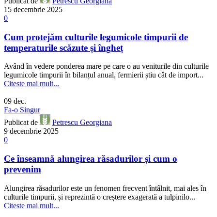
Publicat de
Petrescu Georgiana
15 decembrie 2025
0
Cum protejăm culturile legumicole timpurii de
temperaturile scăzute și îngheț
Având în vedere ponderea mare pe care o au veniturile din culturile
legumicole timpurii în bilanțul anual, fermierii știu cât de import...
Citeste mai mult...
09
dec.
Fa-o Singur
Publicat de
Petrescu Georgiana
9 decembrie 2025
0
Ce înseamnă alungirea răsadurilor și cum o
prevenim
Alungirea răsadurilor este un fenomen frecvent întâlnit, mai ales în
culturile timpurii, și reprezintă o creștere exagerată a tulpinilo...
Citeste mai mult...