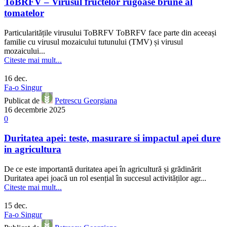
ToBRFV – Virusul fructelor rugoase brune al
tomatelor
Particularitățile virusului ToBRFV ToBRFV face parte din aceeași
familie cu virusul mozaicului tutunului (TMV) și virusul
mozaicului...
Citeste mai mult...
16
dec.
Fa-o Singur
Publicat de
Petrescu Georgiana
16 decembrie 2025
0
Duritatea apei: teste, masurare si impactul apei dure
in agricultura
De ce este importantă duritatea apei în agricultură și grădinărit
Duritatea apei joacă un rol esențial în succesul activităților agr...
Citeste mai mult...
15
dec.
Fa-o Singur