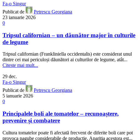
Fa-o Singur
Publicat de
Petrescu Georgiana
23 ianuarie 2026
0
Tripsul californian – un dăunător major în culturile
de legume
Tripsul californian (Frankliniella occidentalis) este considerat unul
dintre cei mai periculoși dăunători ai culturilor de legume, atât...
Citeste mai mult...
29
dec.
Fa-o Singur
Publicat de
Petrescu Georgiana
5 ianuarie 2026
0
Principalele boli ale tomatelor – recunoaștere,
prevenire și combatere
Cultura tomatelor poate fi afectată frecvent de diferite boli care pot
provoca pagube considerabile de producție. Apariția acestora est...