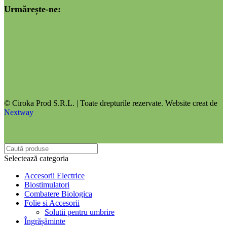
Urmărește-ne:
© Ciroka Prod S.R.L. | Toate drepturile rezervate. Website creat de
Nextway
Selectează categoria
Accesorii Electrice
Biostimulatori
Combatere Biologica
Folie si Accesorii
Solutii pentru umbrire
Îngrășăminte