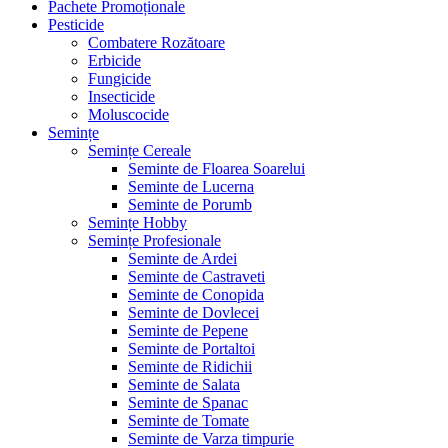
Pachete Promoționale
Pesticide
Combatere Rozătoare
Erbicide
Fungicide
Insecticide
Moluscocide
Semințe
Semințe Cereale
Seminte de Floarea Soarelui
Seminte de Lucerna
Seminte de Porumb
Semințe Hobby
Semințe Profesionale
Seminte de Ardei
Seminte de Castraveti
Seminte de Conopida
Seminte de Dovlecei
Seminte de Pepene
Seminte de Portaltoi
Seminte de Ridichii
Seminte de Salata
Seminte de Spanac
Seminte de Tomate
Seminte de Varza timpurie