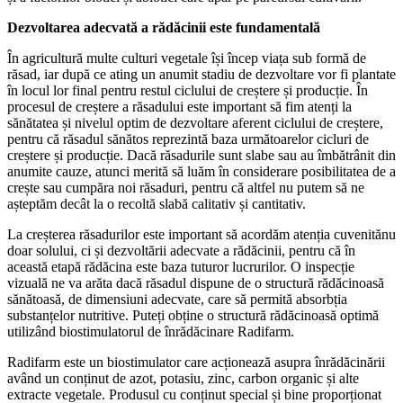
Dezvoltarea adecvată a rădăcinii este fundamentală
În agricultură multe culturi vegetale își încep viața sub formă de
răsad, iar după ce ating un anumit stadiu de dezvoltare vor fi plantate
în locul lor final pentru restul ciclului de creștere și producție. În
procesul de creștere a răsadului este important să fim atenți la
sănătatea și nivelul optim de dezvoltare aferent ciclului de creștere,
pentru că răsadul sănătos reprezintă baza următoarelor cicluri de
creștere și producție. Dacă răsadurile sunt slabe sau au îmbătrânit din
anumite cauze, atunci merită să luăm în considerare posibilitatea de a
crește sau cumpăra noi răsaduri, pentru că altfel nu putem să ne
așteptăm decât la o recoltă slabă calitativ și cantitativ.
La creșterea răsadurilor este important să acordăm atenția cuvenitănu
doar solului, ci și dezvoltării adecvate a rădăcinii, pentru că în
această etapă rădăcina este baza tuturor lucrurilor. O inspecție
vizuală ne va arăta dacă răsadul dispune de o structură rădăcinoasă
sănătoasă, de dimensiuni adecvate, care să permită absorbția
substanțelor nutritive. Puteți obține o structură rădăcinoasă optimă
utilizând biostimulatorul de înrădăcinare Radifarm.
Radifarm este un biostimulator care acționează asupra înrădăcinării
având un conținut de azot, potasiu, zinc, carbon organic și alte
extracte vegetale. Produsul cu conținut special și bine proporționat