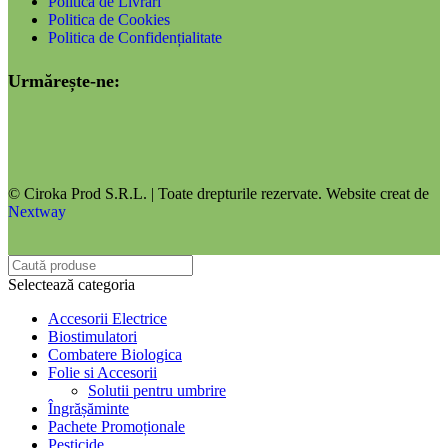
Politica de Livrări
Politica de Cookies
Politica de Confidențialitate
Urmărește-ne:
© Ciroka Prod S.R.L. | Toate drepturile rezervate. Website creat de
Nextway
Selectează categoria
Accesorii Electrice
Biostimulatori
Combatere Biologica
Folie si Accesorii
Solutii pentru umbrire
Îngrășăminte
Pachete Promoționale
Pesticide