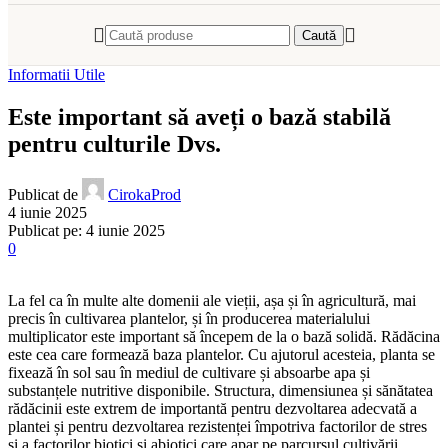
Caută
Informatii Utile
Este important să aveți o bază stabilă
pentru culturile Dvs.
Publicat de
CirokaProd
4 iunie 2025
Publicat pe: 4 iunie 2025
0
La fel ca în multe alte domenii ale vieții, așa și în agricultură, mai
precis în cultivarea plantelor, și în producerea materialului
multiplicator este important să începem de la o bază solidă. Rădăcina
este cea care formează baza plantelor. Cu ajutorul acesteia, planta se
fixează în sol sau în mediul de cultivare și absoarbe apa și
substanțele nutritive disponibile. Structura, dimensiunea și sănătatea
rădăcinii este extrem de importantă pentru dezvoltarea adecvată a
plantei și pentru dezvoltarea rezistenței împotriva factorilor de stres
și a factorilor biotici și abiotici care apar pe parcursul cultivării.