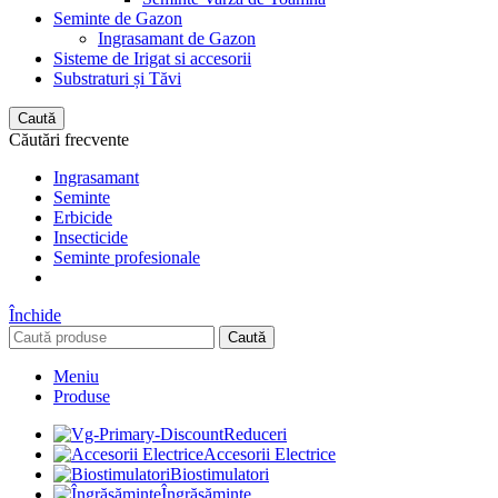
Seminte de Gazon
Ingrasamant de Gazon
Sisteme de Irigat si accesorii
Substraturi și Tăvi
Caută
Căutări frecvente
Ingrasamant
Seminte
Erbicide
Insecticide
Seminte profesionale
Închide
Caută
Meniu
Produse
Reduceri
Accesorii Electrice
Biostimulatori
Îngrășăminte