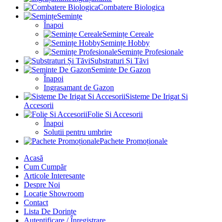
Combatere Biologica
Semințe
Înapoi
Semințe Cereale
Semințe Hobby
Semințe Profesionale
Substraturi Și Tăvi
Seminte De Gazon
Înapoi
Ingrasamant de Gazon
Sisteme De Irigat Si
Accesorii
Folie Si Accesorii
Înapoi
Solutii pentru umbrire
Pachete Promoționale
Acasă
Cum Cumpăr
Articole Interesante
Despre Noi
Locație Showroom
Contact
Lista De Dorințe
Autentificare / Înregistrare