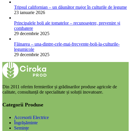
Tripsul californian – un dăunător major în culturile de legume
23 ianuarie 2026
Principalele boli ale tomatelor – recunoaștere, prevenire și
combatere
29 decembrie 2025
Făinarea – una-dintre-cele-mai-frecvente-boli-la-culturile-
legumicole
29 decembrie 2025
Din 2011 oferim fermierilor și grădinarilor produse agricole de
calitate, consultanță de specialitate și soluții inovatoare.
Categorii Produse
Accesorii Electrice
Îngrășăminte
Semințe