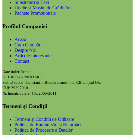
Substraturi și Tăvi
Unelte și Mașini de Grădinărit
Pachete Promoționale
Profilul Companiei
Acasă
Cum Cumpăr
Despre Noi
Articole Interesante
Contact
Date indetificare:
SC CIROKA PROD SRL
Sediul social: Constantin Brancoveanul nr.5, Cilieni jud Olt.
CUI: 29397910
Nr. Înmatriculare: J16/2065/2011
Termeni și Condiții
Termeni și Condiții de Utilizare
Politica de Rambursări și Returnări
Politica de Procesare a Datelor