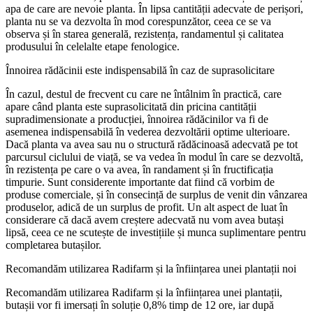
apa de care are nevoie planta. În lipsa cantității adecvate de perișori,
planta nu se va dezvolta în mod corespunzător, ceea ce se va
observa și în starea generală, rezistența, randamentul și calitatea
produsului în celelalte etape fenologice.
Înnoirea rădăcinii este indispensabilă în caz de suprasolicitare
În cazul, destul de frecvent cu care ne întâlnim în practică, care
apare când planta este suprasolicitată din pricina cantității
supradimensionate a producției, înnoirea rădăcinilor va fi de
asemenea indispensabilă în vederea dezvoltării optime ulterioare.
Dacă planta va avea sau nu o structură rădăcinoasă adecvată pe tot
parcursul ciclului de viață, se va vedea în modul în care se dezvoltă,
în rezistența pe care o va avea, în randament și în fructificația
timpurie. Sunt considerente importante dat fiind că vorbim de
produse comerciale, și în consecință de surplus de venit din vânzarea
produselor, adică de un surplus de profit. Un alt aspect de luat în
considerare că dacă avem creștere adecvată nu vom avea butași
lipsă, ceea ce ne scutește de investițiile și munca suplimentare pentru
completarea butașilor.
Recomandăm utilizarea Radifarm și la înființarea unei plantații noi
Recomandăm utilizarea Radifarm și la înființarea unei plantații,
butașii vor fi imersați în soluție 0,8% timp de 12 ore, iar după