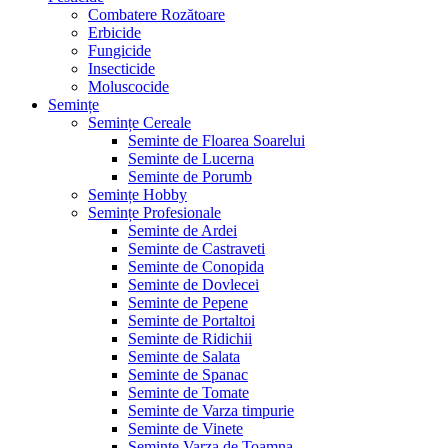
Combatere Rozătoare
Erbicide
Fungicide
Insecticide
Moluscocide
Semințe
Semințe Cereale
Seminte de Floarea Soarelui
Seminte de Lucerna
Seminte de Porumb
Semințe Hobby
Semințe Profesionale
Seminte de Ardei
Seminte de Castraveti
Seminte de Conopida
Seminte de Dovlecei
Seminte de Pepene
Seminte de Portaltoi
Seminte de Ridichii
Seminte de Salata
Seminte de Spanac
Seminte de Tomate
Seminte de Varza timpurie
Seminte de Vinete
Seminte Varza de Toamna