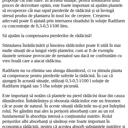
proporție cât mai mare. În această situație, pentru instaurarea unui
proces de dezvoltare optim, este foarte important să ajutăm plantele
să recupereze cât mai rapid pierderile de rădăcină și să învingă
stresul produs de plantarea în noul loc de creștere. Creșterea
adecvată poate fi ajutată prin imersarea răsadului în soluție Radifarm
cu concentrație de 0,3-0,5 l/100 litru.
Să ajutăm la compensarea pierderilor de rădăcină!
Stimularea înrădăcinării și înnoirea rădăcinilor poate fi utilă în mai
multe situații de-a lungul vieții plantelor, cum ar fi de exemplu
daunele serioase provocate de nematod sau dacă ne confruntăm cu
vreo boală care a atacat rădăcina.
Radifarm nu va elimina sau alunga dăunătorul, ci va stimula planta
să compenseze pentru pierderile suferite la rădăcină. În caz că
ajungeți în această situație, utilizați 0,3-0,5 l/100 l soluție de
Radifarm irigată sau 5 l/ha soluție picurată.
Este important să notăm că plantele nu pierd rădăcini doar din cauza
dăunătorilor. Îmbătrânirea și oboseala rădăcinilor este un fenomen
cât se poate de natural. În aceste situații rădăcinile nu-și pot îndeplini
rolul. Ne gândim mai ales la perișorii absorbanți care au un rol
fundamental în absorbția intensă a conținutului nutritiv. Rolul
perișorilor albi absorbanți și sănătoși este foarte important în
economica rădăcinii, pentru că acestea absorb substanțele nutritive și