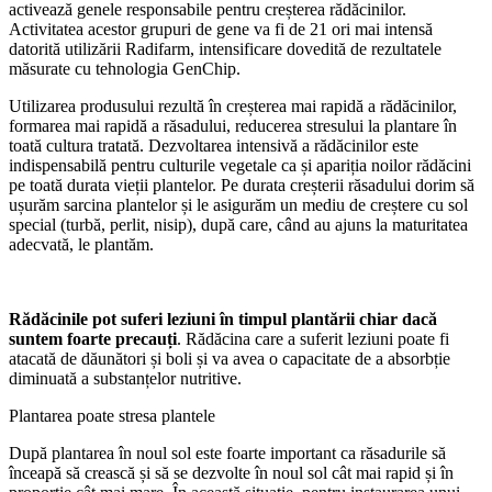
activează genele responsabile pentru creșterea rădăcinilor.
Activitatea acestor grupuri de gene va fi de 21 ori mai intensă
datorită utilizării Radifarm, intensificare dovedită de rezultatele
măsurate cu tehnologia GenChip.
Utilizarea produsului rezultă în creșterea mai rapidă a rădăcinilor,
formarea mai rapidă a răsadului, reducerea stresului la plantare în
toată cultura tratată. Dezvoltarea intensivă a rădăcinilor este
indispensabilă pentru culturile vegetale ca și apariția noilor rădăcini
pe toată durata vieții plantelor. Pe durata creșterii răsadului dorim să
ușurăm sarcina plantelor și le asigurăm un mediu de creștere cu sol
special (turbă, perlit, nisip), după care, când au ajuns la maturitatea
adecvată, le plantăm.
Rădăcinile pot suferi leziuni în timpul plantării chiar dacă
suntem foarte precauți
. Rădăcina care a suferit leziuni poate fi
atacată de dăunători și boli și va avea o capacitate de a absorbție
diminuată a substanțelor nutritive.
Plantarea poate stresa plantele
După plantarea în noul sol este foarte important ca răsadurile să
înceapă să crească și să se dezvolte în noul sol cât mai rapid și în