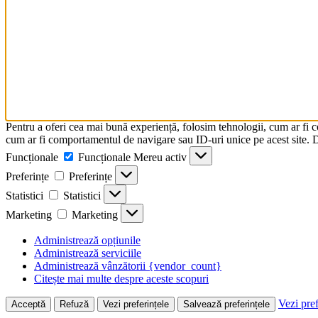
Pentru a oferi cea mai bună experiență, folosim tehnologii, cum ar fi 
cum ar fi comportamentul de navigare sau ID-uri unice pe acest site. Da
Funcționale
Funcționale
Mereu activ
Preferințe
Preferințe
Statistici
Statistici
Marketing
Marketing
Administrează opțiunile
Administrează serviciile
Administrează vânzătorii {vendor_count}
Citește mai multe despre aceste scopuri
Vezi pref
Acceptă
Refuză
Vezi preferințele
Salvează preferințele