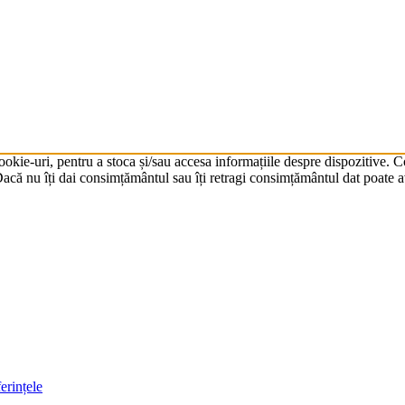
cookie-uri, pentru a stoca și/sau accesa informațiile despre dispozitive.
că nu îți dai consimțământul sau îți retragi consimțământul dat poate av
erințele