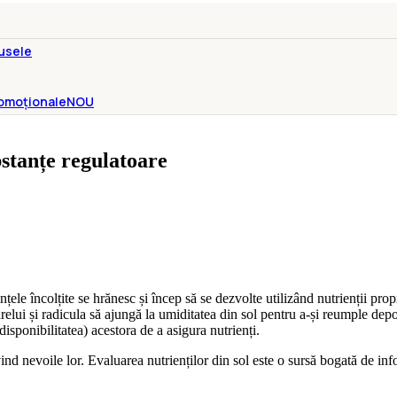
usele
omoționale
NOU
bstanțe regulatoare
ele încolțite se hrănesc și încep să se dezvolte utilizând nutrienții propr
lui și radicula să ajungă la umiditatea din sol pentru a-și reumple depo
disponibilitatea) acestora de a asigura nutrienți.
nd nevoile lor. Evaluarea nutrienților din sol este o sursă bogată de info