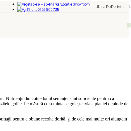
Locație Showroom
Lista De Dorințe
0787 505 735
ii. Nutrienții din cotiledonul seminței sunt suficiente pentru ca
zitele golite. Pe măsură ce semința se golește, viața plantei depinde de
rmații pentru a obține recolta dorită, și de cele mai multe ori ajungem