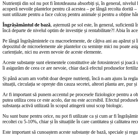
Nutrienții din sol nu pot fi întotdeauna absorbiți și, în general, nivelu
acoperă nevoile plantelor pentru că acestea – pe lângă recolta dorită – 
sunt utilizate pentru a face culcuș pentru animale și pentru a obține hâ
Îngrășământul de bază
, așternută pe sol este, în general, suficientă
încă departe de nivelul optim de investiție și rentabilitate?! Abia în ac
Pe lângă îngrășămintele cu macroelemente, de câțiva ani au apărut și îng
depozitul de microelemente ale plantelor cu semințe mici nu poate asigu
cariențiale, nici nu avem nevoie de aceste elemente.
Aceste substanțe sunt elementele constitutive ale fotosintezei și joacă 
îi asigurăm de ceea ce are nevoie, chiar dacă efectul produselor fertiliz
Și până acum am vorbit doar despre nutrienți, încă n-am ajuns la reglare
situații, circulația se oprește din cauza secetei, alteori planta are, pur și
Ar fi important să punem accentul pe procesele fiziologice pentru a obți
putea utiliza ceea ce este acolo, dar nu este accesibil. Efectul produsel
substanța activă utilizată în scopul atingerii unui scop biologic.
Nu sunt bune pentru orice, nu pot fi utilizate ca și cum ar fi îngrășămi
recoltei cu 5-10%, chiar și în situațiile în care cantitatea și calitatea re
Este important să cunoaștem aceste substanțe de bază, speciale și regulat