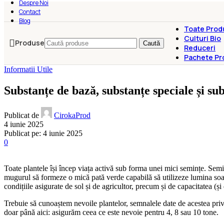
Despre Noi
Contact
Blog
Toate Prod
Culturi Bio
Produse
Caută
Reduceri
Pachete Pr
Informatii Utile
Substanțe de bază, substanțe speciale și su
Publicat de
CirokaProd
4 iunie 2025
Publicat pe: 4 iunie 2025
0
Toate plantele își încep viața activă sub forma unei mici semințe. Seminț
mugurul să formeze o mică pată verde capabilă să utilizeze lumina soare
condițiile asigurate de sol și de agricultor, precum și de capacitatea (și 
Trebuie să cunoaștem nevoile plantelor, semnalele date de acestea privi
doar până aici: asigurăm ceea ce este nevoie pentru 4, 8 sau 10 tone.