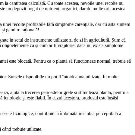
ăm la cantitatea calculată. Cu toate acestea, nevoile unei recolte nu
ste un depozit bogat de nutrienți organici, dar de multe ori, acestea
rea unei recolte profitabile fără simptome carențiale, dar cu asta suntem
 și gândire rațională!
te în setul de instrumente utilizate zi de zi în agricultură. Știm că
u oligoelemente ca și cum ar fi vrăjitorie: dacă nu există simptome
antei este blocată. Pentru ca o plantă să funcționeze normal, trebuie să
or. Sursele disponibile nu pot fi întotdeauna utilizate. În multe
ază, ajută la trecerea perioadelor grele și stimulează planta, pentru a
 fenologie și este fiabil. În cazul acestora, produsul este însăși
cesele fiziologice, contribuie la îmbunătățirea abia perceptibilă a
 când trebuie utilizate.