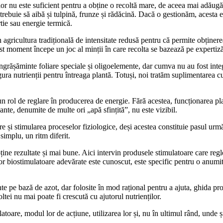
l lor nu este suficient pentru a obține o recoltă mare, de aceea mai adăug
trebuie să aibă și tulpină, frunze și rădăcină. Dacă o gestionăm, acesta e
rtie sau energie termică.
 în agricultura tradițională de intensitate redusă pentru că permite obține
est moment începe un joc al minții în care recolta se bazează pe expertiză
rășăminte foliare speciale și oligoelemente, dar cumva nu au fost integra
ra nutrienții pentru întreaga plantă. Totuși, noi tratăm suplimentarea c
un rol de reglare în producerea de energie. Fără acestea, funcționarea pl
ante, denumite de multe ori „apă sfințită”, nu este vizibil.
 și stimularea proceselor fiziologice, deși acestea constituie pasul următ
 simplu, un ritm diferit.
ne rezultate și mai bune. Aici intervin produsele stimulatoare care regle
or biostimulatoare adevărate este cunoscut, este specific pentru o anumită
nte pe bază de azot, dar folosite în mod rațional pentru a ajuta, ghida pro
coltei nu mai poate fi crescută cu ajutorul nutrienților.
oare, modul lor de acțiune, utilizarea lor și, nu în ultimul rând, unde și